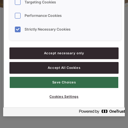
Targeting Cookies
Performance Cookies
Strictly Necessary Cookies
Pasco Wiener leveles mix
Accept necessary only
Leveles keverék. Alacsony, 10%-os adagolású,
édes és sós tésztához egyaránt alkalmazható.
Accept All Cookies
Nettó tömeg: 15 kg
Save Choices
Kiszerelés: zsák
Adagolás: 10%
Cookies Settings
Eltarthatóság: 180 nap