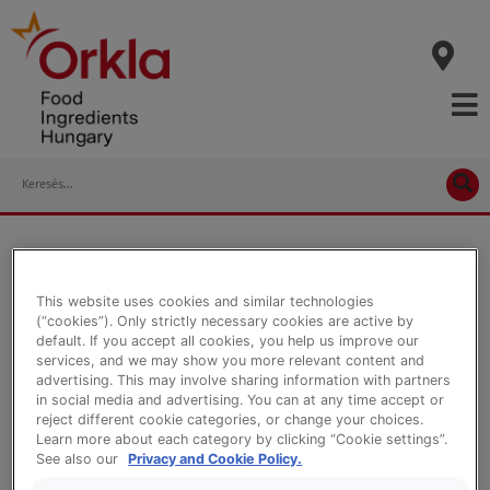
Skip
to
content
Search
This website uses cookies and similar technologies
(“cookies”). Only strictly necessary cookies are active by
default. If you accept all cookies, you help us improve our
services, and we may show you more relevant content and
advertising. This may involve sharing information with partners
in social media and advertising. You can at any time accept or
reject different cookie categories, or change your choices.
Learn more about each category by clicking “Cookie settings”.
See also our
Privacy and Cookie Policy.