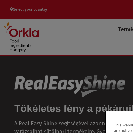
Skip
Select your country
to
content
Term
Tökéletes fény a pékáru
A Real Easy Shine segítségével azonnal egyenlet
This websi
varázsolhat sütőipari termékeire. Gyors és egysz
are active