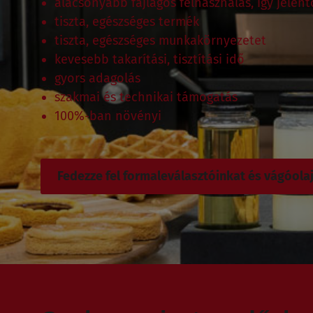
alacsonyabb fajlagos felhasználás, így jelen
tiszta, egészséges termék
tiszta, egészséges munkakörnyezetet
kevesebb takarítási, tisztítási idő
gyors adagolás
szakmai és technikai támogatás
100%-ban növényi
Fedezze fel formaleválasztóinkat és vágóola