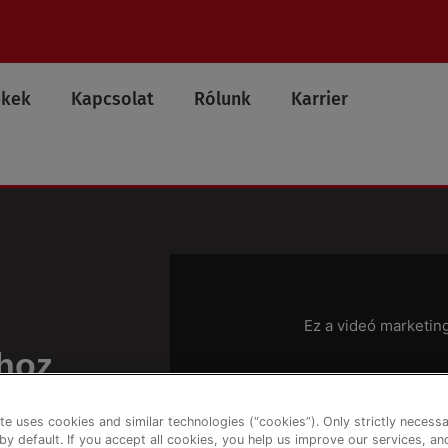
ékek
Kapcsolat
Rólunk
Karrier
Ez a videó marketin
ihoz
Cookie-k
es fényt
te uses cookies and similar technologies (“cookies”). Only strictly necess
erűvé teszi a
 by default. If you accept all cookies, you help us improve our services, a