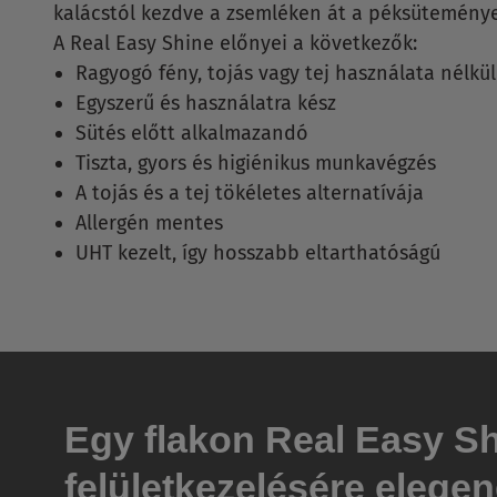
kalácstól kezdve a zsemléken át a péksütemény
A Real Easy Shine előnyei a következők:
Ragyogó fény, tojás vagy tej használata nélkül
Egyszerű és használatra kész
Sütés előtt alkalmazandó
Tiszta, gyors és higiénikus munkavégzés
A tojás és a tej tökéletes alternatívája
Allergén mentes
UHT kezelt, így hosszabb eltarthatóságú
Egy flakon Real Easy Sh
felületkezelésére elegen