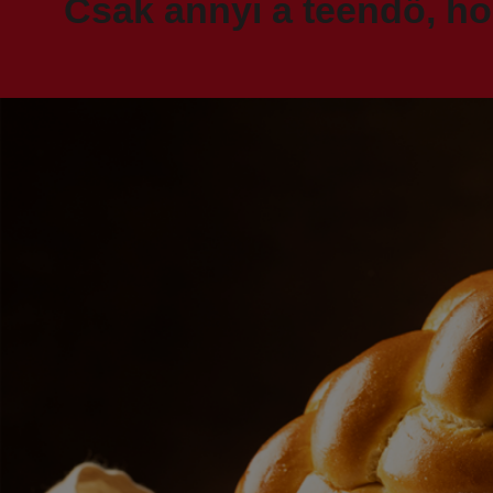
Csak annyi a teendő, h