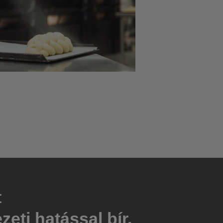
t
eti hatással bír,