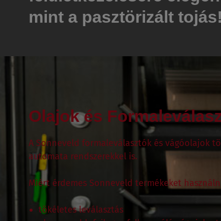
mint a pasztörizált tojás
Olajok és Formaleválas
A Sonneveld formaleválasztók és vágóolajok tö
automata rendszerekkel is.
Miért érdemes Sonneveld termékeket használn
tökéletes leválasztás