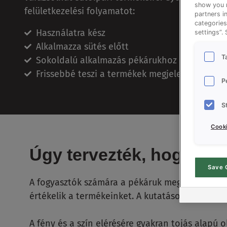
show you m
felületkezelési folyamatot:
partners i
categories
Használatra kész
settings”.
Alkalmazza sütés előtt
T
Sokoldalú alkalmazás pékárukhoz
Frissebbé teszi a termékek megjelenését
P
S
Cooki
Úgy tervezték, hogy növ
Save 
A fogyasztók számára a pékáruk megjelenése k
értékelik a termékeinket. A kutatások is meger
A fény és a szín elérésére gyakran tojás alap