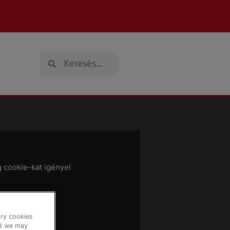
Search
Search
g cookie-kat igényel
 kezelése
ary cookies
nd we may