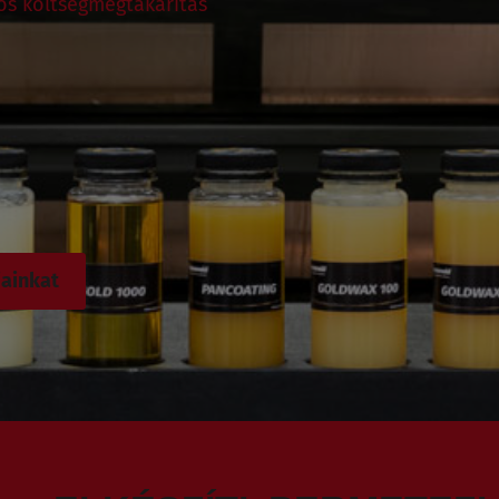
tős költségmegtakarítás
jainkat