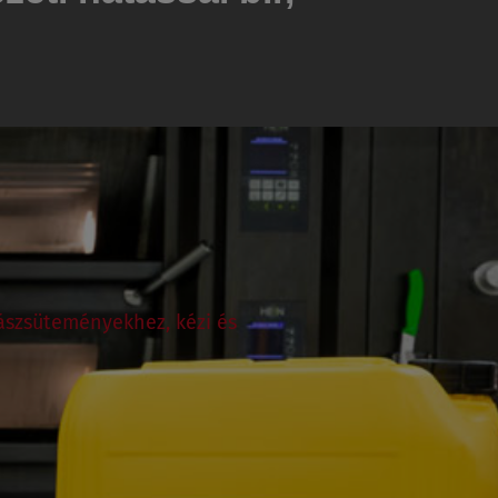
ászsüteményekhez, kézi és