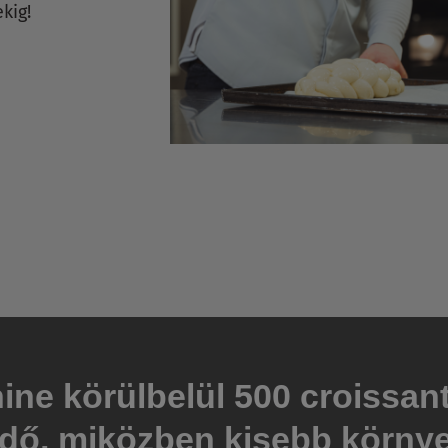
ekig!
ine körülbelül 500 croissan
dő, miközben kisebb környez