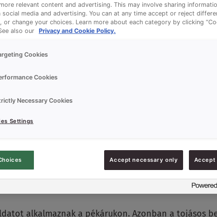
ore relevant content and advertising. This may involve sharing informatio
n social media and advertising. You can at any time accept or reject differ
, or change your choices. Learn more about each category by clicking “Co
 See also our
Privacy and Cookie Policy.
argeting Cookies
erformance Cookies
trictly Necessary Cookies
es Settings
elje a péksütemények vizuál
Choices
Accept necessary only
Accept 
iemelten fontos. Az első benyomás gyakran meghatároz
ősítik: a fényes pékáruk frissebbnek, vonzóbbnak és 
ú oldatot alkalmaznak a pékárukon. Azonban a tojásos 