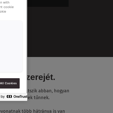
n with
ent cookie
okie
is vonzerejét.
All Cookies
ó szerepet játszik abban, hogyan
jobb minőségűnek tűnnek.
bevonatnak több hátránya is van