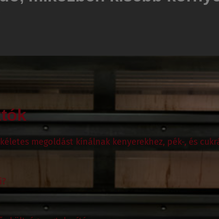
!
ztók
kéletes megoldást kínálnak kenyerekhez, pék-, és cukr
i?